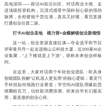
高地深圳——探访AI前沿社区、对话商业大佬、走
进顶级投资机构，沉浸式感受中国科创心脏的强劲
脉搏，全程硬核干货拉满，真实又好懂，看完直接
打通创业任督二脉。
打卡AI创业圣地 模力营+金蝶解锁创业新领悟
这一站，创业资源直接拉满—夺金选手和节目
评审童丹丹一起走进南山云科技大厦，近200家AI企
业集聚，“上下楼就是上下游”，堪称未来创业样板
间。
在这里，大家对话两个年轻创业团队：听具身
智能团队拆解“让机器人更实用”的核心逻辑；看灵巧
手科技如何领跑行业赛道；学空间AI团队用爆款思
维圈粉百万，玩转新消费浪潮。听来自学长们最实
用，最直接的创业心得。