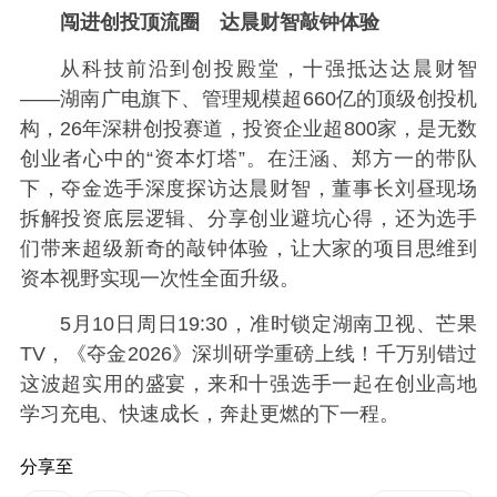
闯进创投顶流圈 达晨财智敲钟体验
从科技前沿到创投殿堂，十强抵达达晨财智
——湖南广电旗下、管理规模超660亿的顶级创投机
构，26年深耕创投赛道，投资企业超800家，是无数
创业者心中的“资本灯塔”。在汪涵、郑方一的带队
下，夺金选手深度探访达晨财智，董事长刘昼现场
拆解投资底层逻辑、分享创业避坑心得，还为选手
们带来超级新奇的敲钟体验，让大家的项目思维到
资本视野实现一次性全面升级。
5月10日周日19:30，准时锁定湖南卫视、芒果
TV，《夺金2026》深圳研学重磅上线！千万别错过
这波超实用的盛宴，来和十强选手一起在创业高地
学习充电、快速成长，奔赴更燃的下一程。
分享至