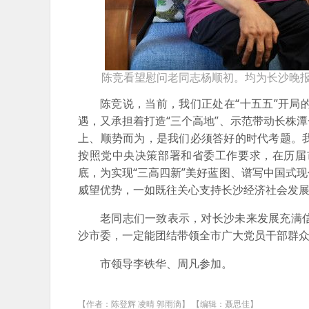
陈竞看望慰问老同志杨顺初。均为长沙晚报
陈竞说，当前，我们正处在“十五五”开
遇，又承担着打造“三个高地”、示范带动长株
上、顺势而为，是我们必须答好的时代考题。
按照党中央决策部署和省委工作要求，在历届
底，为实现“三高四新”美好蓝图、谱写中国式
威望优势，一如既往关心支持长沙经济社会发
老同志们一致表示，对长沙未来发展充满
沙市委，一定能团结带领全市广大党员干部群
市领导李铁华、周凡参加。
【作者：陈登辉 凌晴 郭雨滴】 【编辑：聂思佳】