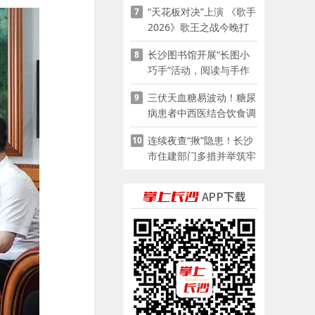
“天花板对决”上演 《歌手
7
2026》歌王之战今晚打
响
长沙图书馆开展“长图小
8
巧手”活动，阅读与手作
赋能少儿暑期成长
三伏天血糖易波动！糖尿
9
病患者中西医结合饮食调
养指南
连续夜查“揪”隐患！长沙
10
市住建部门多措并举筑牢
夏季建筑施工安全防线