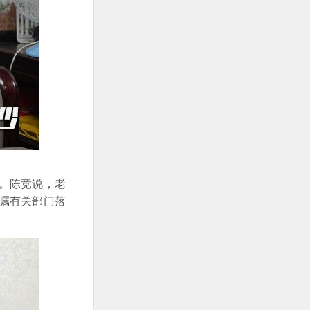
。陈竞说，老
嘱有关部门落