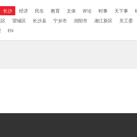
长沙
经济
民生
教育
文体
评论
时事
天下事
花区
望城区
长沙县
宁乡市
浏阳市
湘江新区
关工委
报
EN