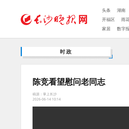
头条
湖南
开福区
雨
家居
数字
时政
陈竞看望慰问老同志
稿源：掌上长沙
2026-06-14 10:14