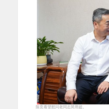
陈竞看望慰问老同志简用超。