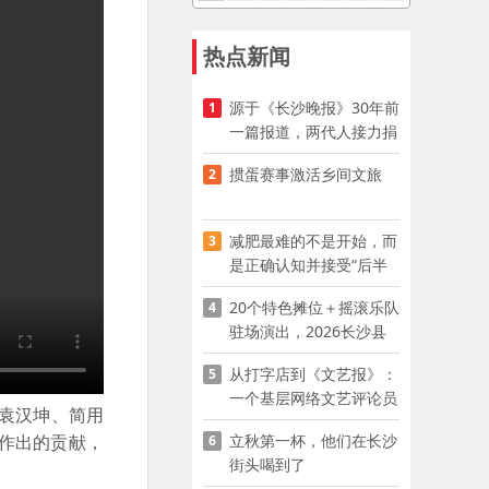
热点新闻
源于《长沙晚报》30年前
1
一篇报道，两代人接力捐
资助学
掼蛋赛事激活乡间文旅
2
减肥最难的不是开始，而
3
是正确认知并接受“后半
程”
20个特色摊位＋摇滚乐队
4
驻场演出，2026长沙县
夜市嘉年华启幕
从打字店到《文艺报》：
5
一个基层网络文艺评论员
、袁汉坤、简用
的突围
立秋第一杯，他们在长沙
作出的贡献，
6
街头喝到了