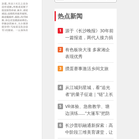
热点新闻
源于《长沙晚报》30年前
1
一篇报道，两代人接力捐
资助学
有色板块大涨 多家湘企
2
表现优秀
掼蛋赛事激活乡间文旅
3
从江城到星城，看“追光
4
者”的量子征途｜“链”上长
沙 “才”够硬核
VR体验、急救教学、塘
5
边演练……“大篷车”把防
溺水课堂搬到乡村青少年
长沙普职融通新探索：高
6
家门口
中阶段三维美育课堂，让
少年向美而生