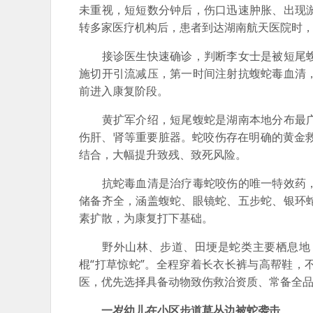
未重视，短短数分钟后，伤口迅速肿胀、出现
转多家医疗机构后，患者到达湖南航天医院时
接诊医生快速确诊，判断李女士是被短尾蝮
施切开引流减压，第一时间注射抗蝮蛇毒血清
前进入康复阶段。
黄扩军介绍，短尾蝮蛇是湖南本地分布最广
伤肝、肾等重要脏器。蛇咬伤存在明确的黄金
结合，大幅提升致残、致死风险。
抗蛇毒血清是治疗毒蛇咬伤的唯一特效药，
储备齐全，涵盖蝮蛇、眼镜蛇、五步蛇、银环
素扩散，为康复打下基础。
野外山林、步道、田埂是蛇类主要栖息地，
棍“打草惊蛇”。全程穿着长衣长裤与高帮鞋
医，优先选择具备动物致伤救治资质、常备全
一岁幼儿在小区步道草丛边被蛇袭击