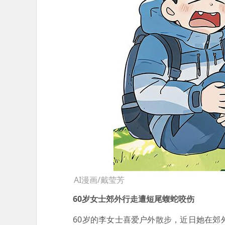
AI漫画/戴莹芳
60岁女士郊外行走遭短尾蝮蛇咬伤
60岁的李女士喜爱户外散步，近日她在郊外