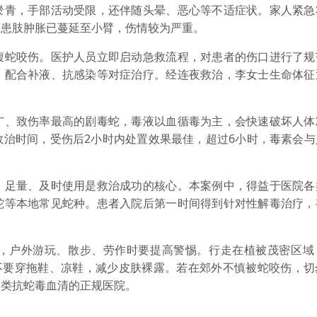
淤青，手部活动受限，还伴随头晕、恶心等不适症状。家人紧急
，患肢肿胀已蔓延至小臂，伤情较为严重。
蛇咬伤。医护人员立即启动急救流程，对患者的伤口进行了规
，配合补液、抗感染等对症治疗。经连夜救治，李女士生命体征
、致伤率最高的剧毒蛇，毒液以血循毒为主，会快速破坏人体
救治时间，受伤后2小时内处置效果最佳，超过6小时，毒素会与
足量、及时使用是救治成功的核心。本案例中，得益于医院各
蛇等本地常见蛇种。患者入院后第一时间得到针对性解毒治疗，
户外游玩、散步、劳作时要提高警惕。行走在植被茂密区域
，不要穿拖鞋、凉鞋，减少皮肤裸露。若在郊外不慎被蛇咬伤，切
品类抗蛇毒血清的正规医院。