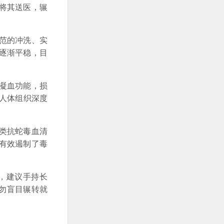
将其送医，辗
范的冲洗、实
逐渐平稳，目
凝血功能，损
人体组织深度
类抗蛇毒血清
有效遏制了毒
，建议手持长
勿盲目辗转就