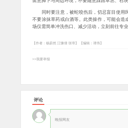
留意脚下与周边环境，不要随意踩踏草丛、石
同时要注意，被蛇咬伤后，切忌盲目使用民
不要涂抹草药或白酒等。此类操作，可能会造
场仅需简单冲洗伤口、减少活动，立刻前往专
【作者：杨蔚然 江慊倩 张璋】 【编辑：谭伟】
>>我要举报
评论
晚报网友