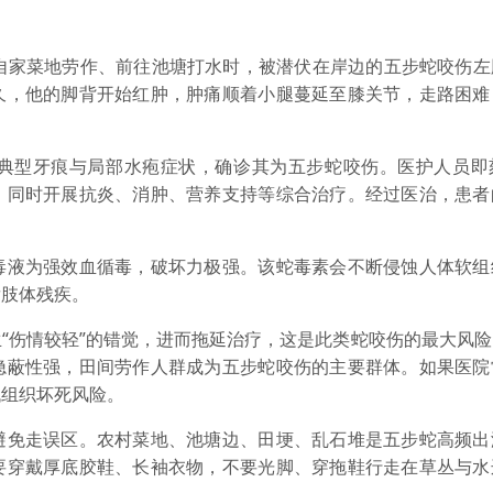
家菜地劳作、前往池塘打水时，被潜伏在岸边的五步蛇咬伤左
久，他的脚背开始红肿，肿痛顺着小腿蔓延至膝关节，走路困难
型牙痕与局部水疱症状，确诊其为五步蛇咬伤。医护人员即
，同时开展抗炎、消肿、营养支持等综合治疗。经过医治，患者
液为强效血循毒，破坏力极强。该蛇毒素会不断侵蚀人体软组
发肢体残疾。
伤情较轻”的错觉，进而拖延治疗，这是此类蛇咬伤的最大风险
隐蔽性强，田间劳作人群成为五步蛇咬伤的主要群体。如果医院
低组织坏死风险。
免走误区。农村菜地、池塘边、田埂、乱石堆是五步蛇高频出
要穿戴厚底胶鞋、长袖衣物，不要光脚、穿拖鞋行走在草丛与水