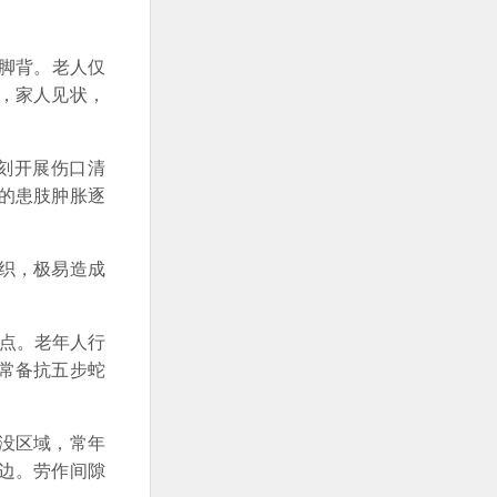
脚背。老人仅
，家人见状，
刻开展伤口清
的患肢肿胀逐
织，极易造成
点。老年人行
常备抗五步蛇
没区域，常年
边。劳作间隙