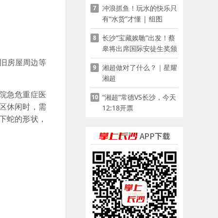
冲浪抓鱼！玩水的快乐只
7
有“水货”才懂 | 组图
长沙“宝藏娭毑”出发！蔡
8
皋将出席国际安徒生奖颁
奖典礼并领奖
旧房屋周边等
湘超做对了什么？｜星耀
9
湘超
院急危重症医
“湘超”常德VS长沙，今天
10
区休闲时，需
12:18开票
下蛇的形状，