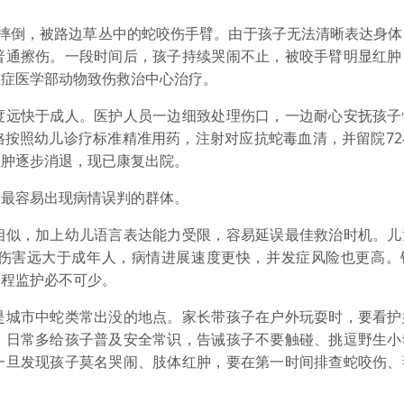
倒，被路边草丛中的蛇咬伤手臂。由于孩子无法清晰表达身体
普通擦伤。一段时间后，孩子持续哭闹不止，被咬手臂明显红肿
重症医学部动物致伤救治中心治疗。
远快于成人。医护人员一边细致处理伤口，一边耐心安抚孩子
格按照幼儿诊疗标准精准用药，注射对应抗蛇毒血清，并留院72
红肿逐步消退，现已康复出院。
最容易出现病情误判的群体。
似，加上幼儿语言表达能力受限，容易延误最佳救治时机。儿
伤害远大于成年人，病情进展速度更快，并发症风险也更高。
全程监护必不可少。
城市中蛇类常出没的地点。家长带孩子在户外玩耍时，要看护
。日常多给孩子普及安全常识，告诫孩子不要触碰、挑逗野生小
一旦发现孩子莫名哭闹、肢体红肿，要在第一时间排查蛇咬伤、