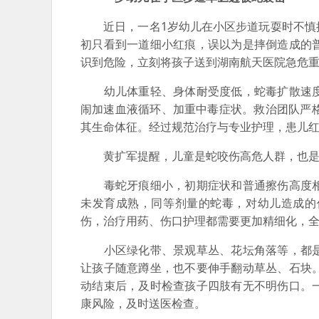
近日，一名1岁幼儿在小区步道玩耍时不慎摔
初只看到一道细小红痕，误以为是摔倒造成的
识到危险，立刻将孩子送到湖南航天医院急危
幼儿体重轻、身体耐受度低，蛇毒扩散速度
闹加速血液循环、加重中毒症状。救治团队严
其生命体征。经过规范治疗与专业护理，患儿
黄扩军提醒，儿童是蛇咬伤高危人群，也是
毒蛇牙痕细小，初期症状和普通擦伤高度相
未发育成熟，同等剂量的蛇毒，对幼儿造成的
伤，治疗用药、伤口护理都需要更加精细化，
小区绿化带、景观草丛、花坛角落等，都是
让孩子随意蹲坐，也不要伸手翻动草丛、石块
动结束后，及时检查孩子四肢有无不明伤口。
康风险，及时送医检查。