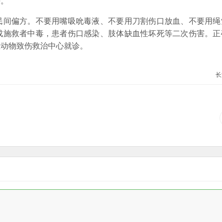
块。
间偏方。不要用嘴吸吮毒液、不要用刀割伤口放血、不要用绳
成施救者中毒，患者伤口感染、肢体缺血性坏死等二次伤害。正
业动物致伤救治中心就诊。
长