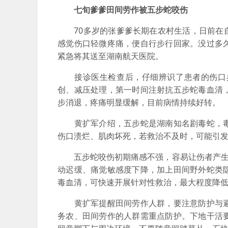
七旬爹爹田间劳作被五步蛇咬伤
70多岁的张爹爹长期在农村生活，日前在自
感觉伤口轻微疼痛，便自行步行回家。没过多
紧急将其送至湖南航天医院。
接诊医生检查后，仔细辨识了患者的伤口典
创、减压处理，第一时间注射抗五步蛇毒血清
步消退，疼痛明显缓解，目前病情持续好转。
黄扩军介绍，五步蛇是湖南知名剧毒蛇，毒
伤口溃烂、肌肉坏死，若救治不及时，可能引
五步蛇咬伤初期痛感不强，容易让伤者产生“
动迟缓、痛觉敏感度下降，加上田间野外蛇类
毒血清，可快速开展针对性救治，最大程度降
黄扩军提醒田间劳作人群，要注意防护与避
务农、田间劳作的人群需重点防护。下地干活