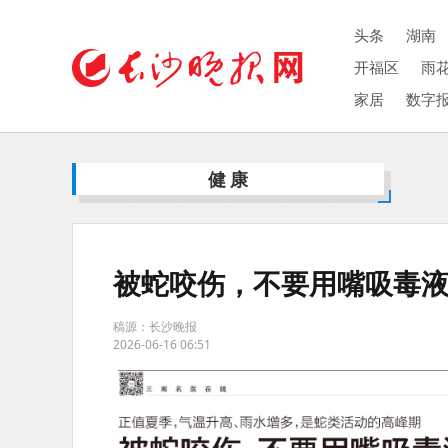
头条
湖南
开福区
雨
家居
数字
健康
被蛇咬伤，不要用嘴吸毒
稿源：长沙晚报
2026-06-16 06:51